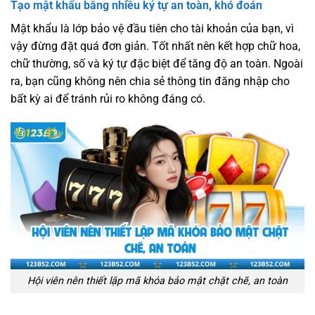
Tạo mật khẩu bằng nhiều ký tự an toàn, khó đoán
Mật khẩu là lớp bảo vệ đầu tiên cho tài khoản của bạn, vì
vậy đừng đặt quá đơn giản. Tốt nhất nên kết hợp chữ hoa,
chữ thường, số và ký tự đặc biệt để tăng độ an toàn. Ngoài
ra, bạn cũng không nên chia sẻ thông tin đăng nhập cho
bất kỳ ai để tránh rủi ro không đáng có.
Hội viên nên thiết lập mã khóa bảo mật chặt chẽ, an toàn