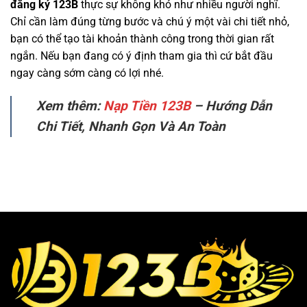
đăng ký 123B
thực sự không khó như nhiều người nghĩ.
Chỉ cần làm đúng từng bước và chú ý một vài chi tiết nhỏ,
bạn có thể tạo tài khoản thành công trong thời gian rất
ngắn. Nếu bạn đang có ý định tham gia thì cứ bắt đầu
ngay càng sớm càng có lợi nhé.
Xem thêm:
Nạp Tiền 123B
– Hướng Dẫn
Chi Tiết, Nhanh Gọn Và An Toàn