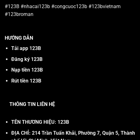
#123B #nhacai123b #congcuoc123b #123bvietnam
#123broman
HƯỚNG DẪN
Tải app 123B
Đăng ký 123B
Nạp tiền 123B
Rút tiền 123B
THÔNG TIN LIÊN HỆ
TÊN THƯƠNG HIỆU:
123B
ĐỊA CHỈ:
214 Trần Tuấn Khải, Phường 7, Quận 5, Thành