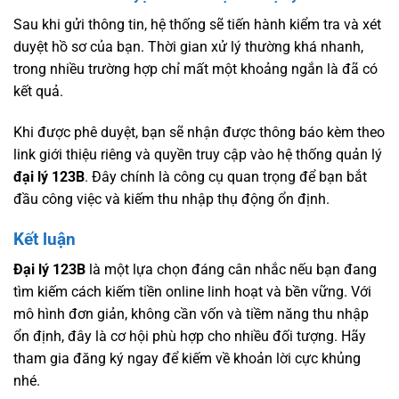
Sau khi gửi thông tin, hệ thống sẽ tiến hành kiểm tra và xét
duyệt hồ sơ của bạn. Thời gian xử lý thường khá nhanh,
trong nhiều trường hợp chỉ mất một khoảng ngắn là đã có
kết quả.
Khi được phê duyệt, bạn sẽ nhận được thông báo kèm theo
link giới thiệu riêng và quyền truy cập vào hệ thống quản lý
đại lý 123B
. Đây chính là công cụ quan trọng để bạn bắt
đầu công việc và kiếm thu nhập thụ động ổn định.
Kết luận
Đại lý 123B
là một lựa chọn đáng cân nhắc nếu bạn đang
tìm kiếm cách kiếm tiền online linh hoạt và bền vững. Với
mô hình đơn giản, không cần vốn và tiềm năng thu nhập
ổn định, đây là cơ hội phù hợp cho nhiều đối tượng. Hãy
tham gia đăng ký ngay để kiếm về khoản lời cực khủng
nhé.