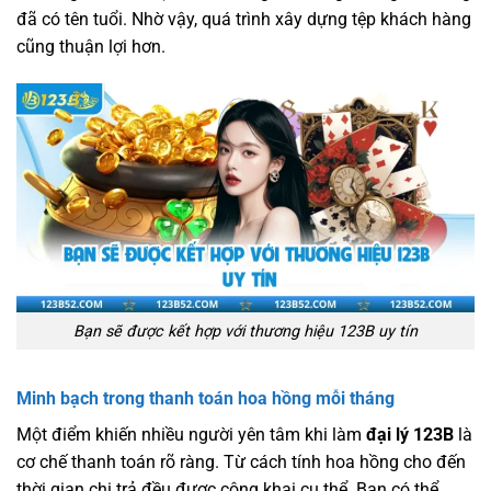
đã có tên tuổi. Nhờ vậy, quá trình xây dựng tệp khách hàng
cũng thuận lợi hơn.
Bạn sẽ được kết hợp với thương hiệu 123B uy tín
Minh bạch trong thanh toán hoa hồng mỗi tháng
Một điểm khiến nhiều người yên tâm khi làm
đại lý 123B
là
cơ chế thanh toán rõ ràng. Từ cách tính hoa hồng cho đến
thời gian chi trả đều được công khai cụ thể. Bạn có thể