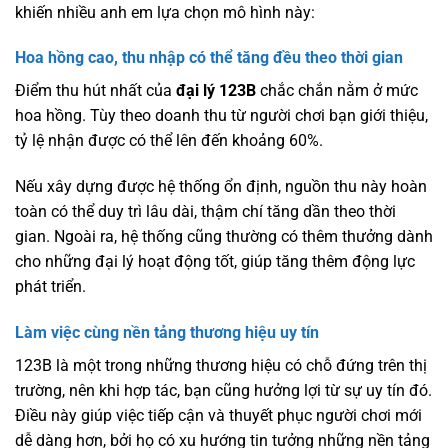
khiến nhiều anh em lựa chọn mô hình này:
Hoa hồng cao, thu nhập có thể tăng đều theo thời gian
Điểm thu hút nhất của
đại lý 123B
chắc chắn nằm ở mức
hoa hồng. Tùy theo doanh thu từ người chơi bạn giới thiệu,
tỷ lệ nhận được có thể lên đến khoảng 60%.
Nếu xây dựng được hệ thống ổn định, nguồn thu này hoàn
toàn có thể duy trì lâu dài, thậm chí tăng dần theo thời
gian. Ngoài ra, hệ thống cũng thường có thêm thưởng dành
cho những đại lý hoạt động tốt, giúp tăng thêm động lực
phát triển.
Làm việc cùng nền tảng thương hiệu uy tín
123B là một trong những thương hiệu có chỗ đứng trên thị
trường, nên khi hợp tác, bạn cũng hưởng lợi từ sự uy tín đó.
Điều này giúp việc tiếp cận và thuyết phục người chơi mới
dễ dàng hơn, bởi họ có xu hướng tin tưởng những nền tảng